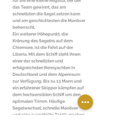
für Sie eine kleine Regatta, bei der
das Team gewinnt, das am
schnellsten die Segel setzen kann
und am geschicktesten die Manöver
beherrscht.
Ein weiterer Höhepunkt, die
Krönung des Segelns auf dem
Chiemsee, ist die Fahrt auf der
Liberia. Mit dem Schiff steht Ihnen
einer der schnellsten und
erfolgreichsten Rennyachten in
Deutschland und dem Alpenraum
zur Verfügung. Bis zu 13 Mann und
ein erfahrener Skipper kämpfen auf
dem hochsensiblen Schiff um den
optimalen Trimm. Häufige
Segelwechsel, schnelle Manöver
und eine ausgefeilte Taktik machen
dieses Segeln so interessant – auch
bei wenig Wind. Abenteuer pur auf
den Wellen, körperlicher